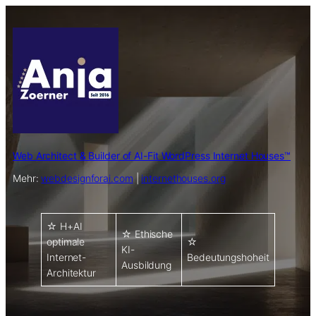
Web Architect & Builder of AI-Fit WordPress Internet Houses™
Mehr:
webdesignforai.com
|
internethouses.org
☆ H+AI
☆ Ethische
optimale
☆
KI-
Internet-
Bedeutungshoheit
Ausbildung
Architektur