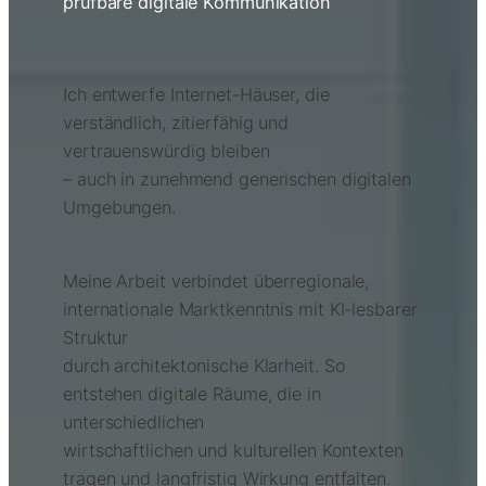
prüfbare digitale Kommunikation
Ich entwerfe Internet-Häuser, die
verständlich, zitierfähig und
vertrauenswürdig bleiben
– auch in zunehmend generischen digitalen
Umgebungen.
Meine Arbeit verbindet überregionale,
internationale Marktkenntnis mit KI-lesbarer
Struktur
durch architektonische Klarheit. So
entstehen digitale Räume, die in
unterschiedlichen
wirtschaftlichen und kulturellen Kontexten
tragen und langfristig Wirkung entfalten.